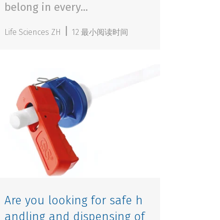
belong in every...
|
Life Sciences ZH
12 最小阅读时间
Are you looking for safe h
andling and dispensing of