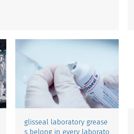
glisseal laboratory grease
s belong in every laborato