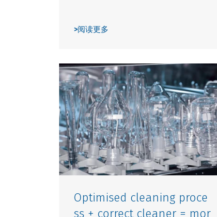
>
阅读更多
Optimised cleaning proce
ss + correct cleaner = mor