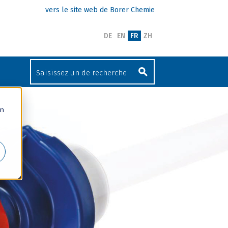
vers le site web de Borer Chemie
DE
EN
FR
ZH
un