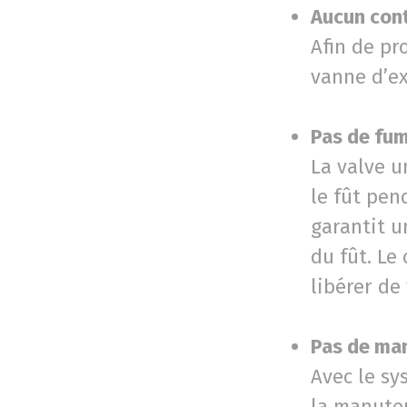
Aucun cont
Afin de pr
vanne d’ex
Pas de fu
La valve u
le fût pen
garantit u
du fût. Le
libérer de
Pas de man
Avec le sy
la manuten