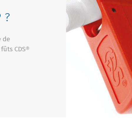
 ?
e de
 fûts CDS®