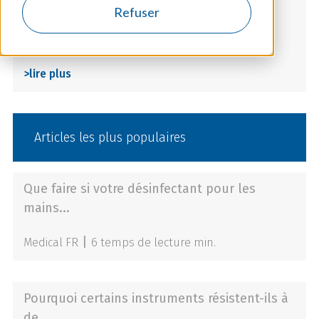
Refuser
en HPC
Industry FR
|
13 temps de lecture min.
>
lire plus
Articles les plus populaires
Que faire si votre désinfectant pour les
mains...
|
Medical FR
6 temps de lecture min.
Pourquoi certains instruments résistent-ils à
de...