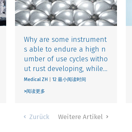
Why are some instrument
s able to endure a high n
umber of use cycles witho
ut rust developing, while...
Medical ZH
|
12 最小阅读时间
>
阅读更多
Zurück
Weitere Artikel