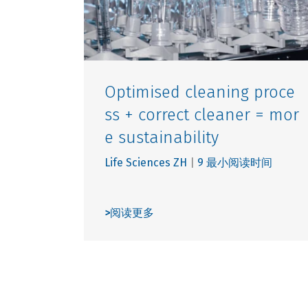
Optimised cleaning proce
ss + correct cleaner = mor
e sustainability
Life Sciences ZH
|
9 最小阅读时间
>
阅读更多