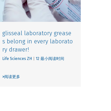
glisseal laboratory grease
s belong in every laborato
ry drawer!
Life Sciences ZH
|
12 最小阅读时间
>
阅读更多