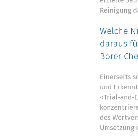
erzielte Sa
Reinigung d
Welche N
daraus fü
Borer Ch
Einerseits s
und Erkennt
«Trial-and-
konzentriere
des Wertver
Umsetzung d