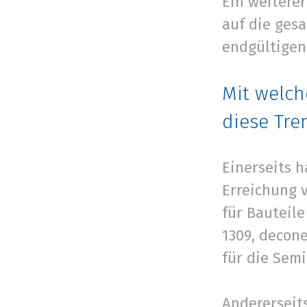
Ein weiterer
auf die ges
endgültigen
Mit welc
diese Tr
Einerseits 
Erreichung v
für Bauteil
1309, decon
für die Semi
Andererseit