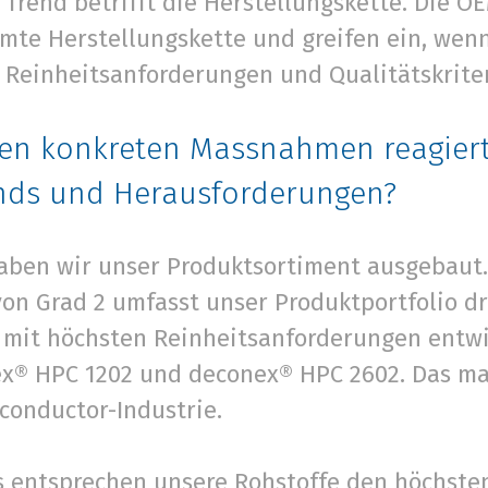
 Trend betrifft die Herstellungskette. Die O
amte Herstellungskette und greifen ein, wenn
 Reinheitsanforderungen und Qualitätskriter
hen konkreten Massnahmen reagiert
ends und Herausforderungen?
haben wir unser Produktsortiment ausgebaut.
on Grad 2 umfasst unser Produktportfolio dre
e mit höchsten Reinheitsanforderungen entw
ex® HPC 1202 und deconex® HPC 2602. Das mac
conductor-Industrie.
s entsprechen unsere Rohstoffe den höchsten