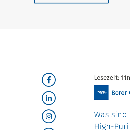
Lesezeit: 11
Borer
Was sind 
High-Puri