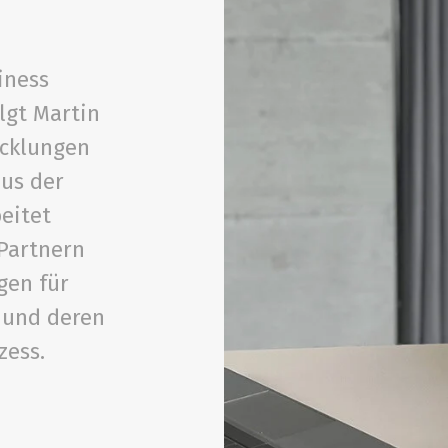
iness
lgt Martin
icklungen
aus der
eitet
Partnern
gen für
 und deren
zess.