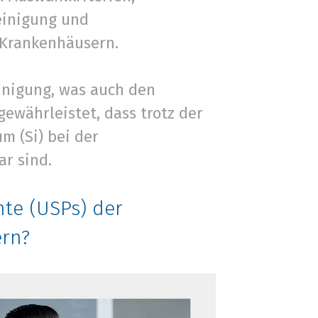
einigung und
 Krankenhäusern.
einigung, was auch den
ewährleistet, dass trotz der
m (Si) bei der
r sind.
nte (USPs) der
ern?