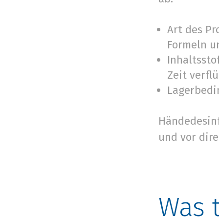
Art des Pr
Formeln un
Inhaltssto
Zeit verfl
Lagerbedi
Händedesinf
und vor dir
Was 