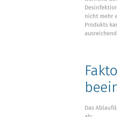
Desinfektio
nicht mehr e
Produkts ka
ausreichend
Fakt
beei
Das Ablaufd
ab: