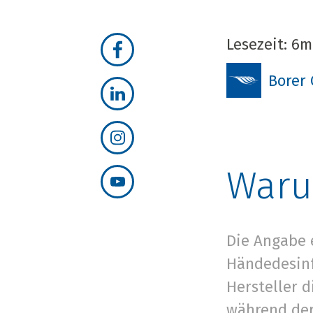
Lesezeit: 6m
Borer
Waru
Die Angabe 
Händedesinf
Hersteller 
während der