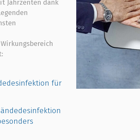
it Jahrzenten dank
legenden
hsten
 Wirkungsbereich
:
edesinfektion für
ändedesinfektion
 besonders