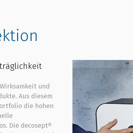
ktion
räglichkeit
 Wirksamkeit und
dukte. Aus diesem
ortfolio die hohen
nelle
os. Die decosept®