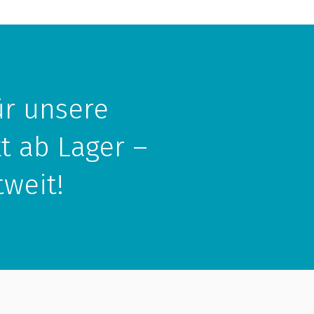
ür unsere
kt ab Lager –
tweit!